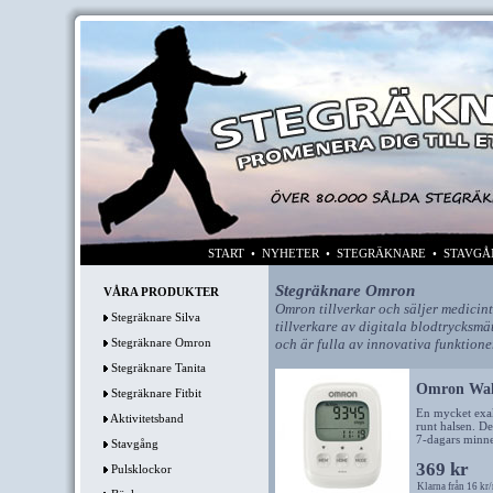
START
•
NYHETER
•
STEGRÄKNARE
•
STAVGÅ
Stegräknare Omron
VÅRA PRODUKTER
Omron tillverkar och säljer medicin
Stegräknare Silva
tillverkare av digitala blodtrycksmä
Stegräknare Omron
och är fulla av innovativa funktione
Stegräknare Tanita
Omron Walk
Stegräknare Fitbit
En mycket exak
Aktivitetsband
runt halsen. De
7-dagars minnet
Stavgång
369 kr
Pulsklockor
Klarna från 16 kr