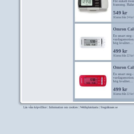
För enkelt öve
framsteg. Halsr
549 kr
Klarna från 24 kr
Omron Calo
En smart steg- 
vardagsmotion,
hög kvalitet....
499 kr
Klarna från 22 kr
Omron Calo
En smart steg- 
vardagsmotion,
hög kvalitet....
499 kr
Klarna från 22 kr
Läs våra köpvillkor
|
Information om cookies
|
Webbplatskarta
|
Stegräknare.se