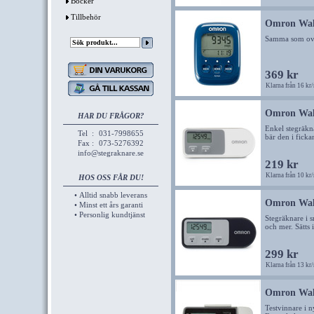
Böcker
Tillbehör
Omron Walk
Samma som ova
369 kr
Klarna från 16 kr
Omron Walk
HAR DU FRÅGOR?
Enkel stegräkn
Tel
:
031-7998655
bär den i ficka
Fax
:
073-5276392
info@stegraknare.se
219 kr
Klarna från 10 kr
HOS OSS FÅR DU!
• Alltid snabb leverans
Omron Walk
• Minst ett års garanti
• Personlig kundtjänst
Stegräknare i s
och mer. Sätts 
299 kr
Klarna från 13 kr
Omron Walk
Testvinnare i 