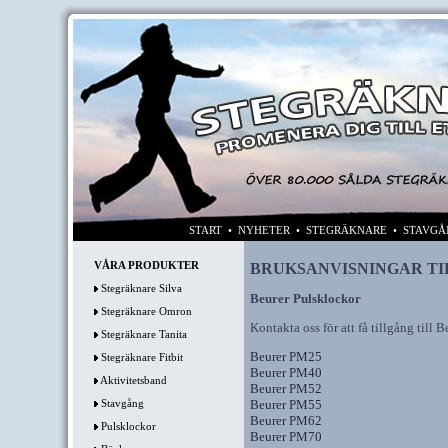
START
•
NYHETER
•
STEGRÄKNARE
•
STAVGÅ
VÅRA PRODUKTER
BRUKSANVISNINGAR TI
Stegräknare Silva
Beurer Pulsklockor
Stegräknare Omron
Kontakta oss för att få tillgång till 
Stegräknare Tanita
Beurer PM25
Stegräknare Fitbit
Beurer PM40
Aktivitetsband
Beurer PM52
Stavgång
Beurer PM55
Beurer PM62
Pulsklockor
Beurer PM70