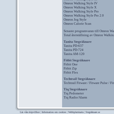
Omron Walking Style IV
Omron Walking Style X
Omron Walking Style Pro
Omron Walking Style Pro 2.0
Omron Jog Style
Omron Calorie Scan
Senaste programvaran till Omron Wa
Total återställning av Omron Walkin
Tanita Stegräknare
Tanita PD-637
Tanita PD-724
Tanita AM-120
Fitbit Stegräknare
Fitbit One
Fitbit Zip
Fitbit Flex
Techtrail Stegräknare
Techtrail Fitware / Fitware Pulse / F
Tiq Stegräknare
Tiq Pedometer
Tiq Radio/Alarm
Läs våra köpvillkor
|
Information om cookies
|
Webbplatskarta
|
Stegräknare.se