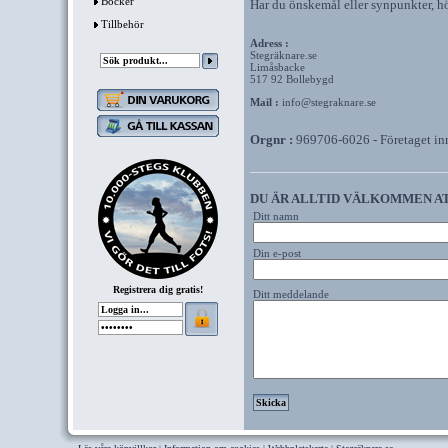
Böcker
Har du önskemål eller synpunkter, hör
Tillbehör
Adress :
Stegräknare.se
Limåsbacke
517 92 Bollebygd
Mail
:
info@stegraknare.se
Orgnr :
969706-6026 - Företaget inn
DU ÄR ALLTID VÄLKOMMEN AT
Ditt namn
Din e-post
Registrera dig gratis!
Ditt meddelande