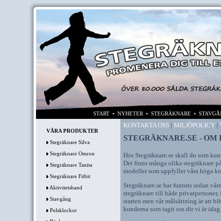
START
•
NYHETER
•
STEGRÄKNARE
•
STAVGÅ
KONTAKTA OSS
|
MILJÖPOLICY
|
VÅRA PRODUKTER
STEGRÄKNARE.SE - OM
Stegräknare Silva
Stegräknare Omron
Hos Stegräknare.se skall du som kund
Det finns många olika stegräknare p
Stegräknare Tanita
modeller som uppfyller våra höga kra
Stegräknare Fitbit
Stegräknare.se har funnits sedan vår
Aktivitetsband
stegräknare till både privatpersoner
Stavgång
starten men vår målsättning är att bi
kunderna som tagit oss dit vi är idag
Pulsklockor