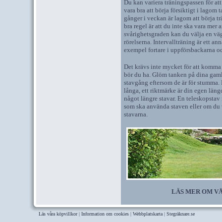
Du kan variera träningspassen för att
vara bra att börja försiktigt i lagom
gånger i veckan är lagom att börja tr
bra regel är att du inte ska vara mer 
svårighetsgraden kan du välja en vä
rörelserna. Intervallträning är ett an
exempel fortare i uppförsbackarna oc
Det krävs inte mycket för att komma 
bör du ha. Glöm tanken på dina gamla 
stavgång eftersom de är för stumma. 
långa, ett riktmärke är din egen län
något längre stavar. En teleskopstav 
som ska använda staven eller om du 
stavarna.
LÄS MER OM V
Läs våra köpvillkor
|
Information om cookies
|
Webbplatskarta
|
Stegräknare.se