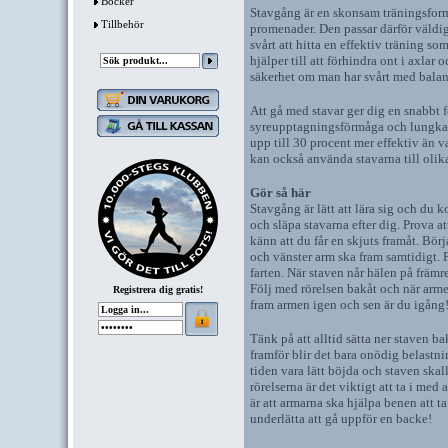
Böcker
Stavgång är en skonsam träningsform
Tillbehör
promenader. Den passar därför väldig
svårt att hitta en effektiv träning s
hjälper till att förhindra ont i axlar
säkerhet om man har svårt med balanse
Att gå med stavar ger dig en snabbt f
syreupptagningsförmåga och lungkapa
upp till 30 procent mer effektiv än v
kan också använda stavarna till oli
Gör så här
Stavgång är lätt att lära sig och du k
och släpa stavarna efter dig. Prova a
känn att du får en skjuts framåt. Bör
och vänster arm ska fram samtidigt. 
farten. När staven når hälen på främre
Följ med rörelsen bakåt och när arme
Registrera dig gratis!
fram armen igen och sen är du igång
Tänk på att alltid sätta ner staven b
framför blir det bara onödig belastn
tiden vara lätt böjda och staven skall
rörelserna är det viktigt att ta i med
är att armarna ska hjälpa benen att ta
underlätta att gå uppför en backe!