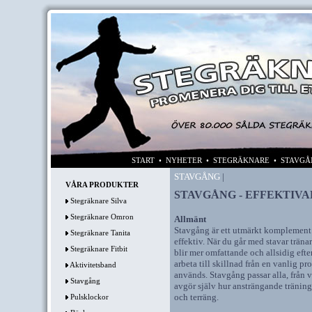
START
•
NYHETER
•
STEGRÄKNARE
•
STAVGÅ
STAVGÅNG
|
VÅRA PRODUKTER
STAVGÅNG - EFFEKTIV
Stegräknare Silva
Stegräknare Omron
Allmänt
Stavgång är ett utmärkt komplement 
Stegräknare Tanita
effektiv. När du går med stavar träna
Stegräknare Fitbit
blir mer omfattande och allsidig eft
arbeta till skillnad från en vanlig 
Aktivitetsband
används. Stavgång passar alla, från 
Stavgång
avgör själv hur ansträngande träning
och terräng.
Pulsklockor