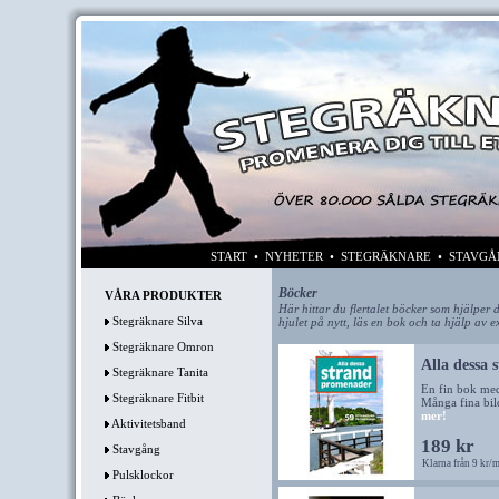
START
•
NYHETER
•
STEGRÄKNARE
•
STAVGÅ
Böcker
VÅRA PRODUKTER
Här hittar du flertalet böcker som hjälper
Stegräknare Silva
hjulet på nytt, läs en bok och ta hjälp av e
Stegräknare Omron
Alla dessa
Stegräknare Tanita
En fin bok med
Stegräknare Fitbit
Många fina bild
mer!
Aktivitetsband
189 kr
Stavgång
Klarna från 9 kr/
Pulsklockor