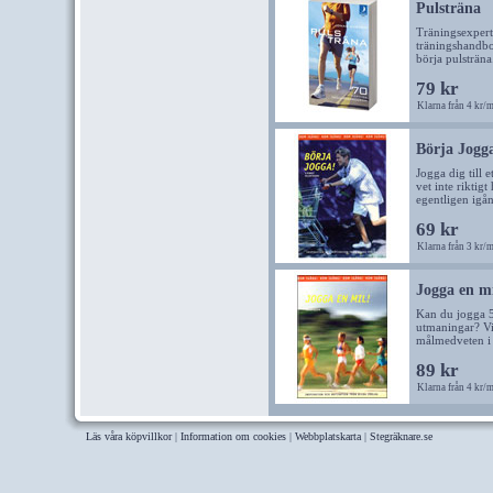
Pulsträna
Träningsexperte
träningshandbo
börja pulsträna
79 kr
Klarna från 4 kr/
Börja Jogg
Jogga dig till 
vet inte riktig
egentligen igån
69 kr
Klarna från 3 kr/
Jogga en mi
Kan du jogga 5
utmaningar? Vil
målmedveten i 
89 kr
Klarna från 4 kr/
Läs våra köpvillkor
|
Information om cookies
|
Webbplatskarta
|
Stegräknare.se