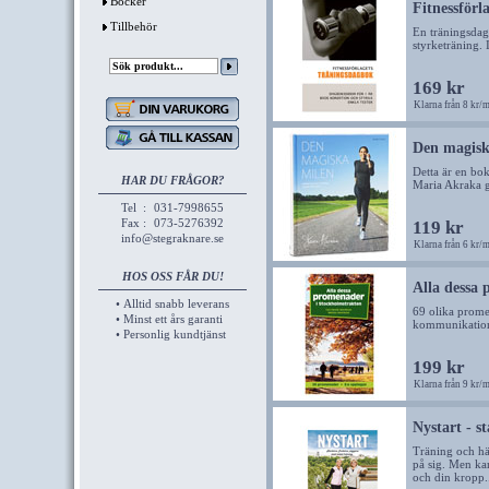
Böcker
Fitnessförl
Tillbehör
En träningsdag
styrketräning. 
169 kr
Klarna från 8 kr/
Den magisk
Detta är en bok
HAR DU FRÅGOR?
Maria Akraka gui
Tel
:
031-7998655
Fax
:
073-5276392
119 kr
info@stegraknare.se
Klarna från 6 kr/
HOS OSS FÅR DU!
Alla dessa
• Alltid snabb leverans
69 olika promen
• Minst ett års garanti
kommunikatione
• Personlig kundtjänst
199 kr
Klarna från 9 kr/
Nystart - st
Träning och häls
på sig. Men kan
och din kropp.