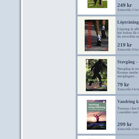
249 kr
Klarna från 11 kr
Löpträning
Löpning är allt
här boken får 
du utvecklas s
219 kr
Klarna från 10 kr
Stavgång - 
Stavgång är en 
Korpen samlat 
stavgångare....
79 kr
Klarna från 4 kr/
Vandring k
Turerna i den b
i området runt
299 kr
Klarna från 13 kr